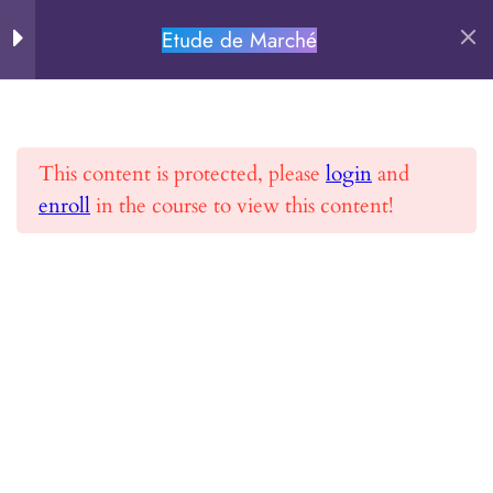
MODULE 2 –
14
Réaliser une étude de
Etude de Marché
PERSEVERE.FR
marché
Rechercher
Chapitre 0
This content is protected, please
login
and
Chapitre 1
enroll
in the course to view this content!
Accueil
Toutes les formations
Etude de Marché
Chapitre 2.1
Chapitre 2.2
Chapitre 3
PERSEVERE.FR
Chapitre 4
Se former et Réussir