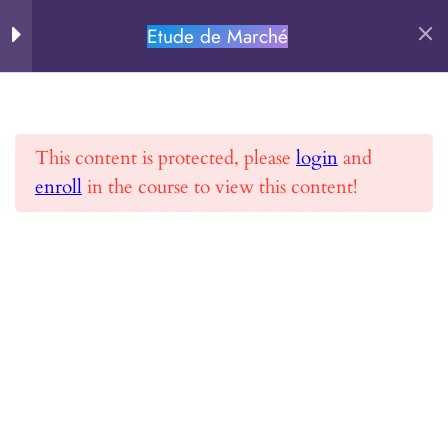
MODULE 2 –
14
Réaliser une étude de
Etude de Marché
PERSEVERE.FR
marché
Rechercher
Chapitre 0
This content is protected, please
login
and
Chapitre 1
enroll
in the course to view this content!
Accueil
Toutes les formations
Etude de Marché
Chapitre 2.1
Chapitre 2.2
Chapitre 3
PERSEVERE.FR
Chapitre 4
Se former et Réussir