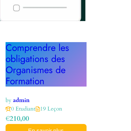
Comprendre les
obligations des
Organismes de
Formation
by
admin
0 Etudiant
19 Leçon
€210,00
En savoir plus