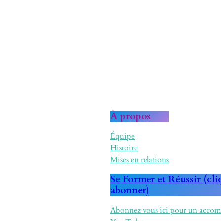
À propos
Équipe
Histoire
Mises en relations
Se Former et Réussir (cli
abonner)
Abonnez vous ici pour un acco