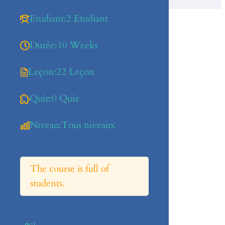
Etudiant:
2 Etudiant
Durée:
10 Weeks
Leçon:
22 Leçon
Quiz:
0 Quiz
Niveau:
Tous niveaux
The course is full of
students.