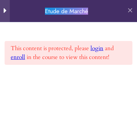
MODULE 2 –
14
Réaliser une étude de
Etude de Marché
PERSEVERE.FR
marché
Rechercher
Chapitre 0
This content is protected, please
login
and
Chapitre 1
enroll
in the course to view this content!
Accueil
Toutes les formations
Etude de Marché
Chapitre 2.1
Chapitre 2.2
Chapitre 3
PERSEVERE.FR
Chapitre 4
Se former et Réussir