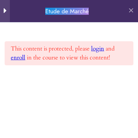
MODULE 2 –
14
Réaliser une étude de
Etude de Marché
PERSEVERE.FR
marché
Rechercher
Chapitre 0
This content is protected, please
login
and
Chapitre 1
enroll
in the course to view this content!
Accueil
Toutes les formations
Etude de Marché
Chapitre 2.1
Chapitre 2.2
Chapitre 3
PERSEVERE.FR
Chapitre 4
Se former et Réussir