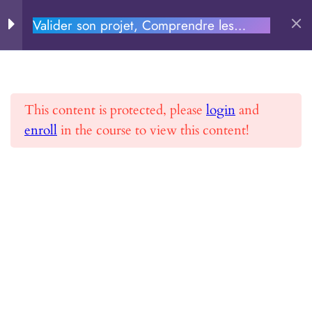
Valider son projet, Comprendre les
PERSEVERE.FR
MODULE –
8
aspects financiers et Entreprendre
Comprendre la
formation en ligne
Rechercher
This content is protected, please
login
and
MODULE
6
enroll
in the course to view this content!
Accueil
Toutes les formations
Valider son projet, Comprendre les aspects
Chapitre 1
financiers et Entreprendre
Chapitre 2
Chapitre 3
Chapitre 4
PERSEVERE.FR