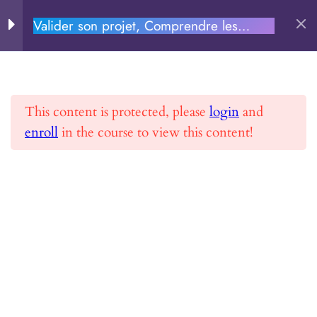
Valider son projet, Comprendre les
PERSEVERE.FR
Chapitre 0
aspects financiers et Entreprendre
Chapitre 1
Rechercher
This content is protected, please
login
and
Chapitre 2
enroll
in the course to view this content!
Accueil
Toutes les formations
Chapitre 3
Valider son projet, Comprendre les aspects
financiers et Entreprendre
Chapitre 4
Chapitre 5
Chapitre 6
PERSEVERE.FR
Chapitre 7