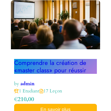
Comprendre la création de
«master class» pour réussir
by
admin
1 Etudiant
17 Leçon
€210,00
En savoir plus