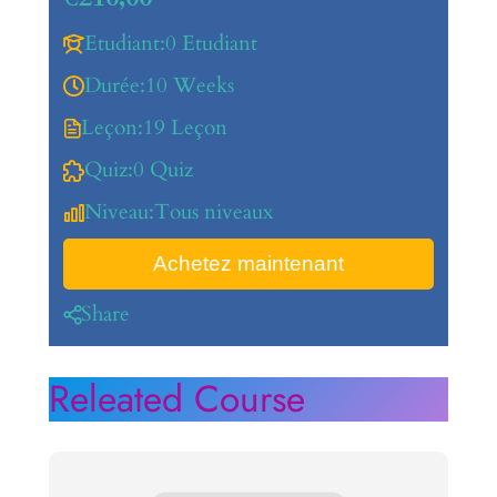
Etudiant:
0 Etudiant
Durée:
10 Weeks
Leçon:
19 Leçon
Quiz:
0 Quiz
Niveau:
Tous niveaux
Achetez maintenant
Share
Releated Course