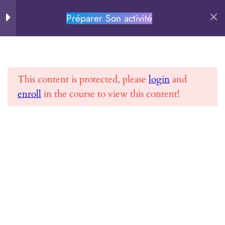
formation en ligne
Préparer Son activité
PERSEVERE.FR
MODULE 1: Préparer
13
Rechercher
son activité
This content is protected, please
login
and
Chapitre 0
enroll
in the course to view this content!
Accueil
Toutes les formations
Préparer Son activité
Chapitre 1
Chapitre 2
Chapitre 3
PERSEVERE.FR
Chapitre 4
Se former et Réussir