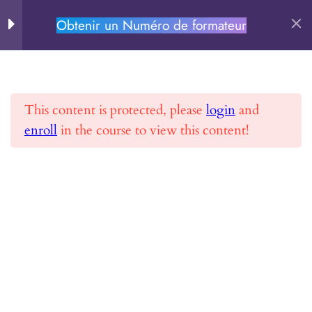
Obtenir un Numéro de formateur
PERSEVERE.FR
MODULE 0 –
8
Rechercher
Comprendre la
formation en ligne
This content is protected, please
login
and
enroll
in the course to view this content!
Accueil
Toutes les formations
Obtenir un Numéro de formateur
MODULE : Objectif
9
NDA
Chapitre 1
Chapitre 2
PERSEVERE.FR
Se former et Réussir
Chapitre 3