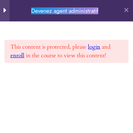
Devenez agent administratif
PERSEVERE.FR
MODULE
11
Rechercher
This content is protected, please
login
and
Chapitre 0
enroll
in the course to view this content!
Accueil
Toutes les formations
Devenez agent administratif
Chapitre 1
Chapitre 2
Chapitre 3
PERSEVERE.FR
Chapitre 4
Se former et Réussir