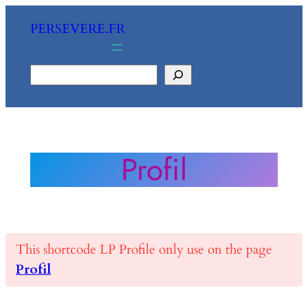
Aller
PERSEVERE.FR
au
contenu
Rechercher
Profil
This shortcode LP Profile only use on the page
Profil